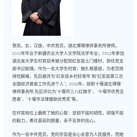
贺凤，女，汉族，中共党员，湖北博理律师事务所律师。
2011年毕业于新疆农业大学人文学院法学专业；2013年参加
湖北省大学生村官招考被分配到红安县土门楼村，担任党支
部书记助理。作为一名大学生村官，她扎根基层，为老百姓
排忧解难，先后被评为“红安县乡村好青年”和“红安县第三次
全国经济普查工作先进个人”；2015年，就职十堰湖北博理
律师事务所,先后评比为“十堰市三八红旗手”、“十堰市优秀志
愿者”、“十堰市法律援助优秀奖”等。
在村官岗位上磨练了她的心智：坚韧不拔的韧性，顽强不屈
的毅力，勇往直前的胆量，永不言弃的信心。
作为一名中共党员，党的宗旨是全心全意为人民服务，而她