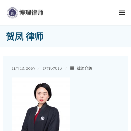
首页
贺凤 律师
关于我们
我们的承诺
11月 18, 2019
137187818
律师介绍